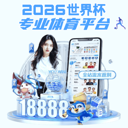
韦德(WEIDE)体验app官方入
口-韦德世界杯（中国）
关于我们
新闻韦德世界杯（中
产品韦德世界杯（中
国）
国）