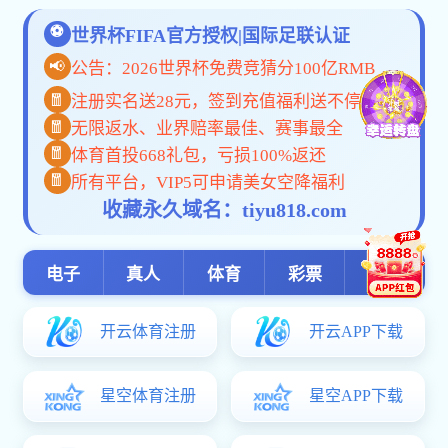
新闻韦德世界杯（中国）
News
行业新闻
产品韦德世界杯（中国）
Products