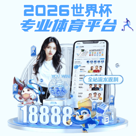
韦德(WEIDE)体验app官方入
口-韦德世界杯（中国）
关于我们
新闻韦德世界杯（中
产品韦德世界杯（中
国）
国）