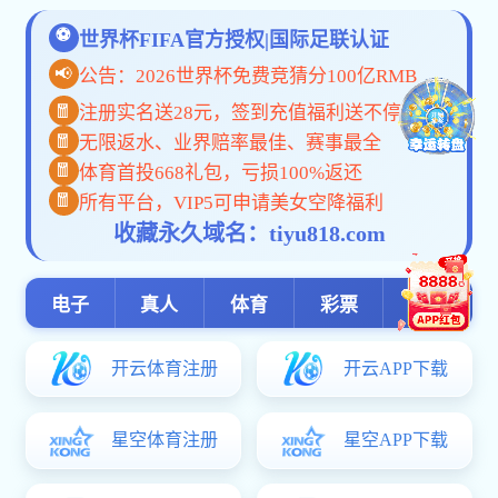
新闻韦德世界杯（中国）
News
行业新闻
产品韦德世界杯（中国）
Products